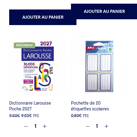
AJOUTER AU PANIER
AJOUTER AU PANIER
NOUVEAU
Dictionnaire Larousse
Pochette de 20
Poche 2027
étiquettes scolaires
Le
Le
9.50
€
9.03
€
0.80
€
TTC
TTC
prix
prix
initial
actuel
était :
est :