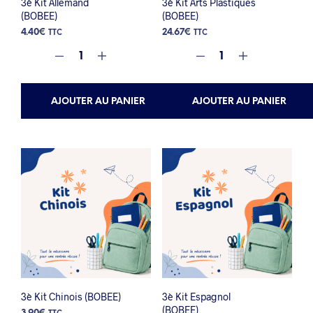
3è Kit Allemand
3è Kit Arts Plastiques
(BOBEE)
(BOBEE)
4.40
€
24.67
€
TTC
TTC
AJOUTER AU PANIER
AJOUTER AU PANIER
3è Kit Chinois (BOBEE)
3è Kit Espagnol
(BOBEE)