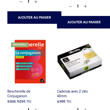
AJOUTER AU PANIER
AJOUTER AU PANIER
NOUVEAU
Bescherelle de
Cadenas avec 2 clés
Conjugaison
40mm
Le
Le
9.50
€
9.03
€
6.90
€
TTC
TTC
prix
prix