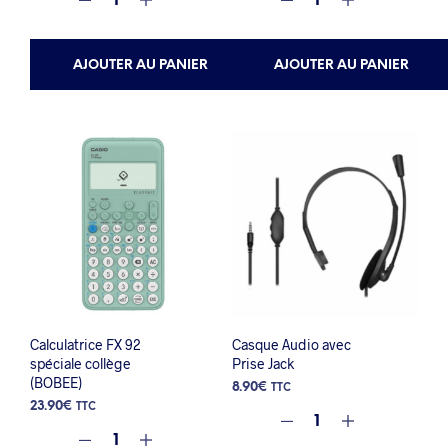
initial
actuel
était :
est :
9.50€.
9.03€.
AJOUTER AU PANIER
AJOUTER AU PANIER
Calculatrice FX 92
Casque Audio avec
spéciale collège
Prise Jack
(BOBEE)
8.90
€
TTC
23.90
€
TTC