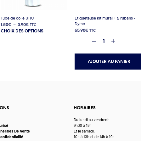
Tube de colle UHU
Étiqueteuse kit mural + 2 rubans –
Dymo
Plage
1.50
€
–
3.90
€
TTC
Ce
de
65.90
€
CHOIX DES OPTIONS
TTC
produit
prix :
a
1.50€
plusieurs
à
variations.
3.90€
Les
AJOUTER AU PANIER
options
peuvent
être
choisies
sur
la
page
du
IONS
HORAIRES
produit
Du lundi au vendredi:
urisé
9h30 à 19h
énérales De Vente
Et le samedi:
onfidentialité
10h à 13h et de 14h à 19h