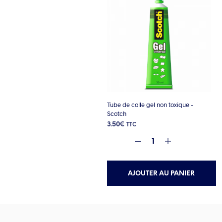
Tube de colle gel non toxique –
Scotch
3.50
€
TTC
AJOUTER AU PANIER