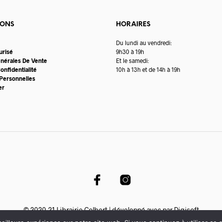
IONS
HORAIRES
Du lundi au vendredi:
urisé
9h30 à 19h
énérales De Vente
Et le samedi:
onfidentialité
10h à 13h et de 14h à 19h
Personnelles
er
© 2020-21 Librairie Colbert | développé avec par
Digisoft