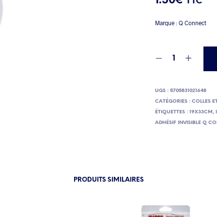
1.50
€
TTC
Marque : Q Connect
UGS :
5705831021648
CATÉGORIES :
COLLES E
ÉTIQUETTES :
19X33CM
,
ADHÉSIF INVISIBLE Q 
PRODUITS SIMILAIRES