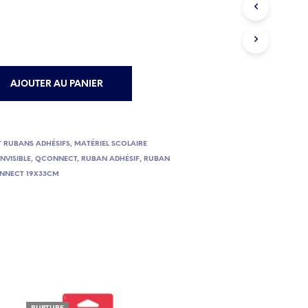
E
P
A
N
I
E
AJOUTER AU PANIER
R
E
S
T
V
T RUBANS ADHÉSIFS
,
MATÉRIEL SCOLAIRE
I
INVISIBLE
,
QCONNECT
,
RUBAN ADHÉSIF
,
RUBAN
D
CONNECT 19X33CM
E
.