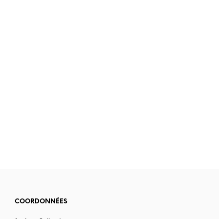
14.90
€
1.50
€
COORDONNÉES