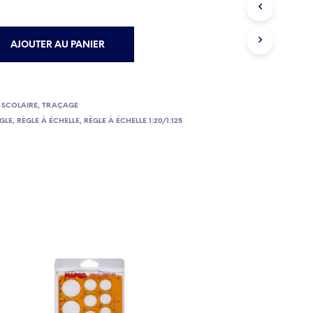
E
P
A
AJOUTER AU PANIER
N
I
E
R
E
 SCOLAIRE
,
TRAÇAGE
S
GLE
,
RÈGLE À ÉCHELLE
,
RÈGLE À ÉCHELLE 1:20/1:125
T
V
I
D
E
.