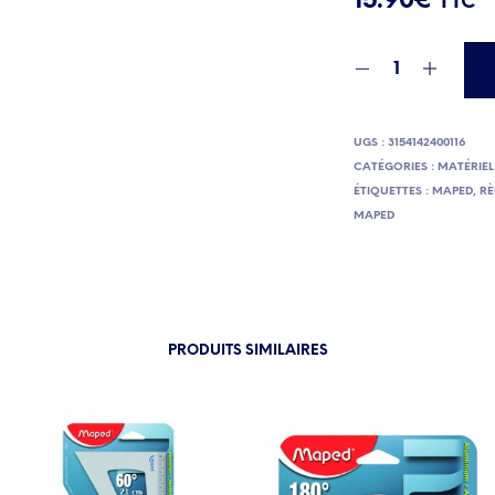
15.90
€
TTC
UGS :
3154142400116
CATÉGORIES :
MATÉRIEL
ÉTIQUETTES :
MAPED
,
RÈ
MAPED
PRODUITS SIMILAIRES