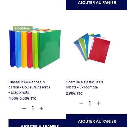
à
plusieurs
AJOUTER AU PANIER
7.90€
variations.
Les
options
peuvent
NOUVEAU
être
choisies
sur
la
page
du
produit
Classeur A4 4 anneaux
Chemise à élastiques 3
carton – Couleurs Assortis
rabats – Exacompta
– Exacompta
2.90
€
TTC
Le
Le
4.50
€
3.50
€
TTC
prix
prix
initial
actuel
était :
est :
4.50€.
3.50€.
AJOUTER AU PANIER
AJOUTER AU PANIER