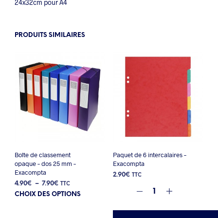
24x32cm pour A4
PRODUITS SIMILAIRES
Boîte de classement
Paquet de 6 intercalaires –
opaque – dos 25 mm –
Exacompta
Exacompta
2.90
€
TTC
Plage
4.90
€
–
7.90
€
TTC
Ce
de
CHOIX DES OPTIONS
prix :
produit
4.90€
a