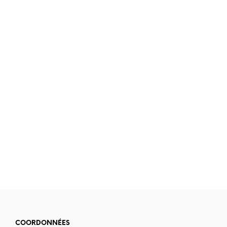
5.90
€
3.90
€
2.90
€
COORDONNÉES