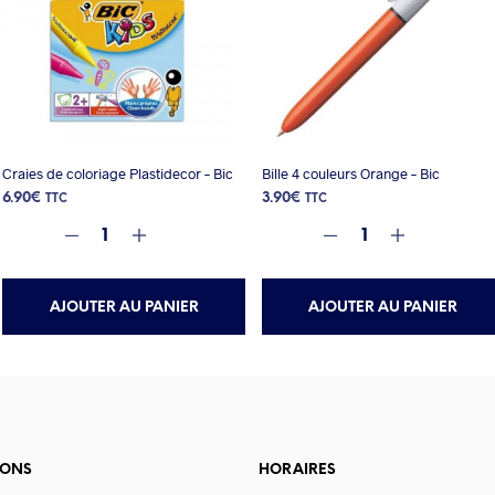
Craies de coloriage Plastidecor – Bic
Bille 4 couleurs Orange – Bic
6.90
€
3.90
€
TTC
TTC
AJOUTER AU PANIER
AJOUTER AU PANIER
IONS
HORAIRES