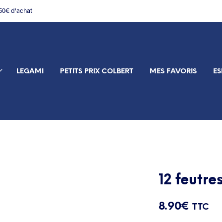
150€ d'achat
LEGAMI
PETITS PRIX COLBERT
MES FAVORIS
ES
12 feutre
8.90
€
TTC