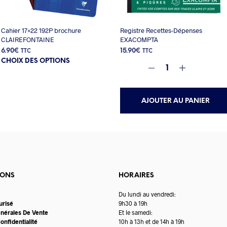
Cahier 17×22 192P brochure
Registre Recettes-Dépenses
CLAIREFONTAINE
EXACOMPTA
6.90
€
15.90
€
TTC
TTC
Ce
CHOIX DES OPTIONS
produit
a
plusieurs
variations.
AJOUTER AU PANIER
Les
options
peuvent
être
choisies
sur
la
page
IONS
HORAIRES
du
produit
Du lundi au vendredi:
urisé
9h30 à 19h
énérales De Vente
Et le samedi:
onfidentialité
10h à 13h et de 14h à 19h