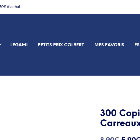
150€ d'achat
LEGAMI
PETITS PRIX COLBERT
MES FAVORIS
ES
300 Copi
Carreau
Le