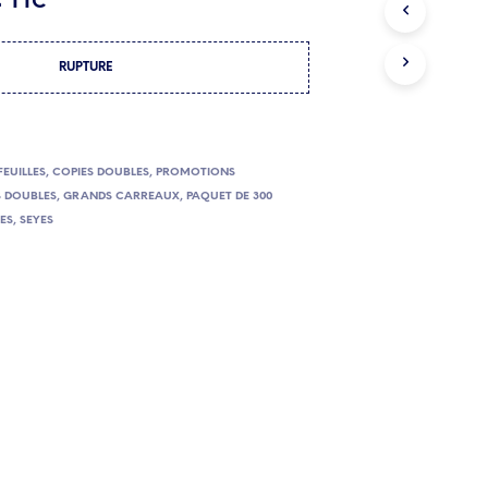
€
TTC
E
prix
P
A
l
actuel
RUPTURE
N
I
:
est :
E
R
.
5.90€.
E
FEUILLES
,
COPIES DOUBLES
,
PROMOTIONS
S
T
S DOUBLES
,
GRANDS CARREAUX
,
PAQUET DE 300
V
YES
,
SEYES
I
D
E
.