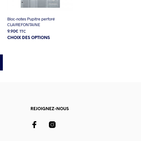
Bloc-notes Pupitre perforé
CLAIREFONTAINE
9.90
€
TTC
Ce
CHOIX DES OPTIONS
produit
a
plusieurs
variations.
Les
options
peuvent
être
choisies
sur
la
page
REJOIGNEZ-NOUS
du
produit