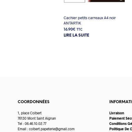
Cachier petits carreaux A4 noir
ANTARTIK
16.90
€
TTC
LIRE LA SUITE
COORDONNÉES
INFORMAT
1, place Colbert
Livraison
76130 Mont Saint Aignan
Paiement Séc
Tel : 06.46.10.02.77
Conditions G
Email :
colbert.papeterie@gmail.com
Politique De C