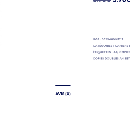
8.90
€
5.90
prix
initia
était 
8.90€
UGS :
3329680147117
CATÉGORIES :
CAHIERS 
ÉTIQUETTES :
A4
,
COPIE
COPIES DOUBLES A4 SE
AVIS (0)