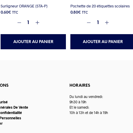
Surligneur ORANGE (STA-P)
Pochette de 20 étiquettes scolaires
0.60
€
0.80
€
TTC
TTC
AJOUTER AU PANIER
AJOUTER AU PANIER
IONS
HORAIRES
Du lundi au vendredi:
urisé
9h30 à 19h
énérales De Vente
Et le samedi:
onfidentialité
10h à 13h et de 14h à 19h
Personnelles
er