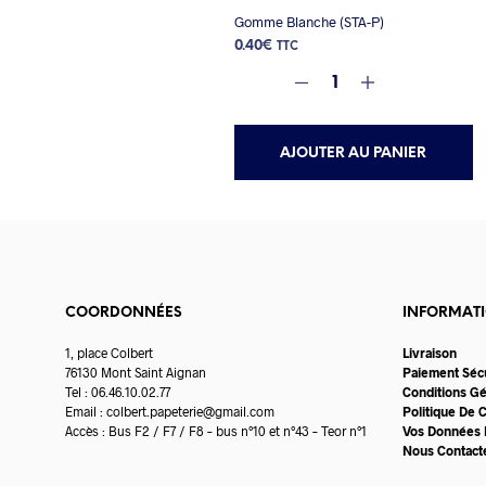
Gomme Blanche (STA-P)
0.40
€
TTC
AJOUTER AU PANIER
COORDONNÉES
INFORMAT
1, place Colbert
Livraison
76130 Mont Saint Aignan
Paiement Séc
Tel : 06.46.10.02.77
Conditions G
Email :
colbert.papeterie@gmail.com
Politique De C
Accès : Bus F2 / F7 / F8 – bus n°10 et n°43 – Teor n°1
Vos Données 
Nous Contact