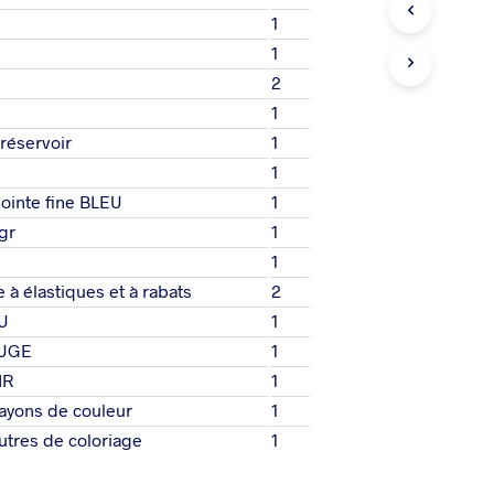
E
1
P
1
A
N
2
I
1
E
R
 réservoir
1
E
1
S
pointe fine BLEU
1
T
V
gr
1
I
1
D
E
 à élastiques et à rabats
2
.
EU
1
OUGE
1
IR
1
rayons de couleur
1
utres de coloriage
1