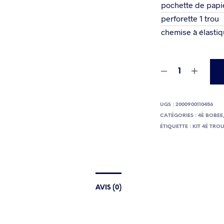
pochette de papie
perforette 1 trou
chemise à élasti
UGS :
2000900110456
CATÉGORIES :
4È BOBEE
ÉTIQUETTE :
KIT 4É TRO
AVIS (0)