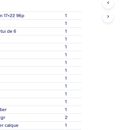
E
P
A
on 17×22 96p
1
N
1
I
tui de 6
1
E
R
1
E
1
S
T
1
V
1
I
D
1
E
1
.
1
1
1
tier
1
2gr
2
er calque
1