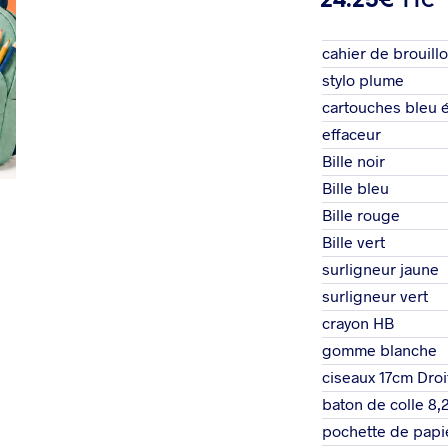
24.25
€
TTC
cahier de brouill
stylo plume
cartouches bleu é
effaceur
Bille noir
Bille bleu
Bille rouge
Bille vert
surligneur jaune
surligneur vert
crayon HB
gomme blanche
ciseaux 17cm Droi
baton de colle 8,
pochette de papi