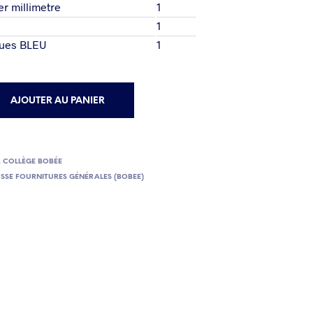
r millimetre
1
1
ques BLEU
1
AJOUTER AU PANIER
,
COLLÈGE BOBÉE
USSE FOURNITURES GÉNÉRALES (BOBEE)