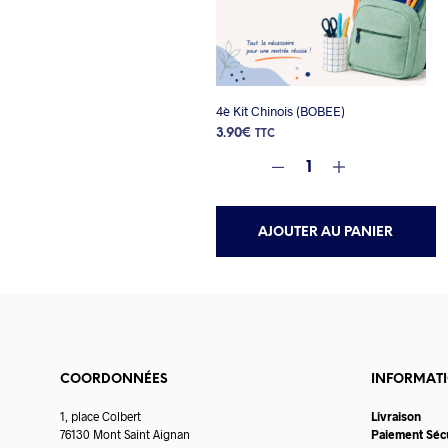
4è Kit Chinois (BOBEE)
3.90
€
TTC
AJOUTER AU PANIER
COORDONNÉES
INFORMAT
1, place Colbert
Livraison
76130 Mont Saint Aignan
Paiement Séc