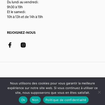
Du lundi au vendredi:
9h30 à 19h
Et le samedi:
10h à 13h et de 14h à 19h
REJOIGNEZ-NOUS
Nous utilisons des cookies pour vous garantir la meilleure
expérience sur notre site web. Si vous continuez à utiliser ce
© 2020-21 Librairie Colbert | développé avec par
Digisoft
site, nous supposerons que vous en êtes satisfait.
Ok
Non
Politique de confidentialité