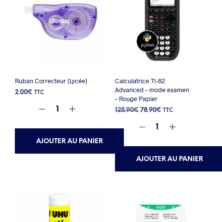
Ruban Correcteur (Lycée)
Calculatrice TI-82
Advanced – mode examen
2.00
€
TTC
– Rouge Papier
Le
Le
125.90
€
78.90
€
TTC
prix
prix
initial
actuel
était :
est :
AJOUTER AU PANIER
125.90€.
78.90€.
AJOUTER AU PANIER