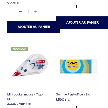
9.90
€
TTC
AJOUTER AU PANIER
AJOUTER AU PANIER
NOUVEAU
Mini pocket mouse – Tipp-
Gomme Plast-office – Bic
Ex
1.50
€
TTC
Le
Le
3.90
€
2.90
€
TTC