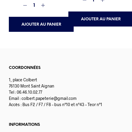
prix
prix
initial
actuel
était :
est :
3.90€.
2.90€.
AJOUTER AU PANIER
AJOUTER AU PANIER
COORDONNÉES
1, place Colbert
76130 Mont Saint Aignan
Tel : 06.46.10.02.77
Email :
colbert.papeterie@gmail.com
Accès : Bus F2 / F7 / F8 – bus n°10 et n°43 – Teor n°1
INFORMATIONS