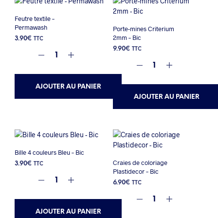
Feutre textile –
Permawash
Porte-mines Criterium
2mm – Bic
3.90
€
TTC
9.90
€
TTC
AJOUTER AU PANIER
AJOUTER AU PANIER
Bille 4 couleurs Bleu – Bic
Craies de coloriage
3.90
€
TTC
Plastidecor – Bic
6.90
€
TTC
AJOUTER AU PANIER