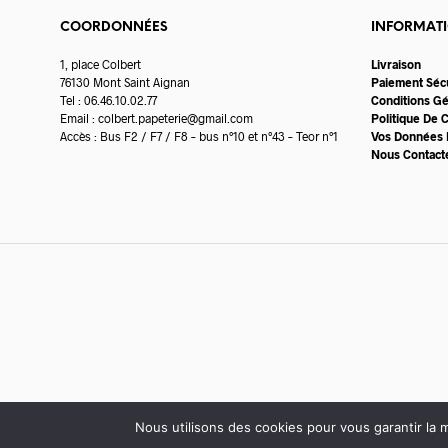
COORDONNÉES
INFORMAT
1, place Colbert
Livraison
76130 Mont Saint Aignan
Paiement Séc
Tel : 06.46.10.02.77
Conditions G
Email :
colbert.papeterie@gmail.com
Politique De C
Accès : Bus F2 / F7 / F8 – bus n°10 et n°43 – Teor n°1
Vos Données 
Nous Contact
Nous utilisons des cookies pour vous garantir la m