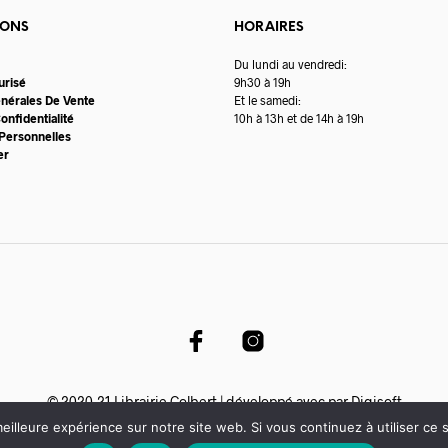
IONS
HORAIRES
Du lundi au vendredi:
urisé
9h30 à 19h
énérales De Vente
Et le samedi:
onfidentialité
10h à 13h et de 14h à 19h
Personnelles
er
© 2020-21 Librairie Colbert | développé avec par
Digisoft
eilleure expérience sur notre site web. Si vous continuez à utiliser ce