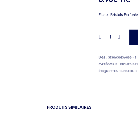
6.90
€
TTC
Fiches Bristols Perforé
UGS :
3130630136088 - 1
CATÉGORIE :
FICHES BR
ÉTIQUETTES :
BRISTOL
,
E
PRODUITS SIMILAIRES