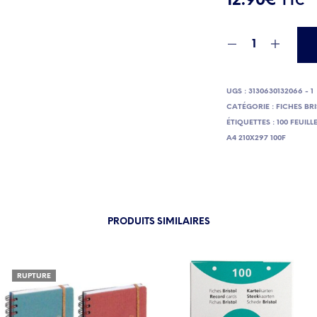
12.90
€
TTC
UGS :
3130630132066 - 1
CATÉGORIE :
FICHES BR
ÉTIQUETTES :
100 FEUILL
A4 210X297 100F
PRODUITS SIMILAIRES
RUPTURE