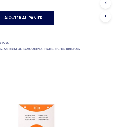
E
P
A
AJOUTER AU PANIER
N
I
E
R
E
ISTOLS
S
ES
,
A4
,
BRISTOL
,
EXACOMPTA
,
FICHE
,
FICHES BRISTOLS
T
V
I
D
E
.