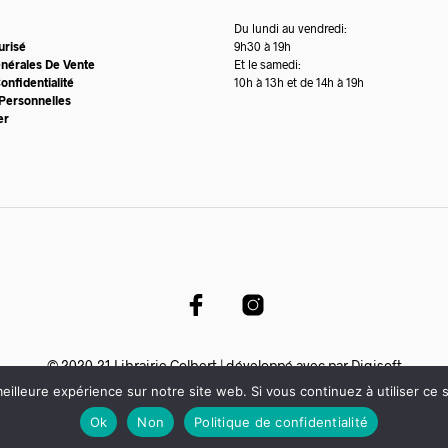
Du lundi au vendredi:
urisé
9h30 à 19h
énérales De Vente
Et le samedi:
onfidentialité
10h à 13h et de 14h à 19h
Personnelles
er
© 2020-21 Librairie Colbert | développé avec par
Digisoft
eilleure expérience sur notre site web. Si vous continuez à utiliser ce
Ok
Non
Politique de confidentialité