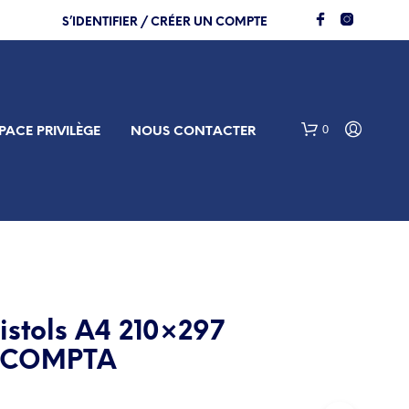
S’IDENTIFIER / CRÉER UN COMPTE
0
PACE PRIVILÈGE
NOUS CONTACTER
ristols A4 210×297
V
XACOMPTA
O
T
R