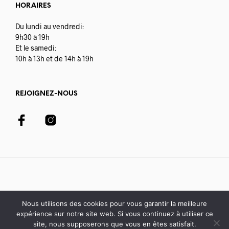
HORAIRES
Du lundi au vendredi:
9h30 à 19h
Et le samedi:
10h à 13h et de 14h à 19h
REJOIGNEZ-NOUS
Nous utilisons des cookies pour vous garantir la meilleure
expérience sur notre site web. Si vous continuez à utiliser ce
© 2020-21 Librairie Colbert | développé avec par
Digisoft
site, nous supposerons que vous en êtes satisfait.