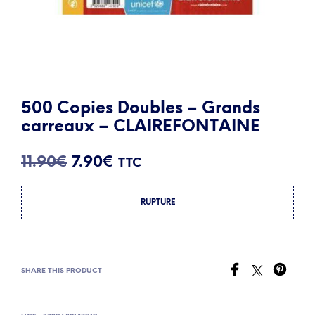
500 Copies Doubles – Grands
carreaux – CLAIREFONTAINE
Le
Le
11.90
€
7.90
€
TTC
prix
prix
RUPTURE
initial
actuel
était :
est :
11.90€.
7.90€.
SHARE THIS PRODUCT