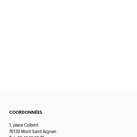
3.90
€
3.50
€
COORDONNÉES
1, place Colbert
76130 Mont Saint Aignan