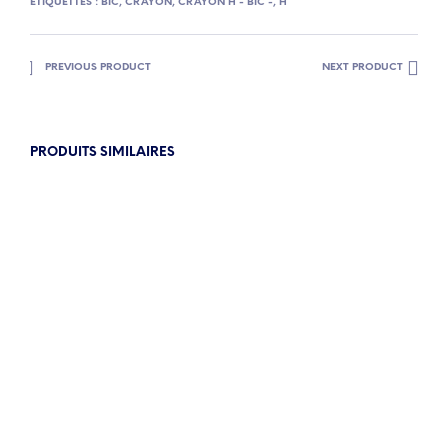
ÉTIQUETTES :
BIC
,
CRAYON
,
CRAYON H - BIC -
,
H
PREVIOUS PRODUCT
NEXT PRODUCT
PRODUITS SIMILAIRES
9.90
€
11.40
€