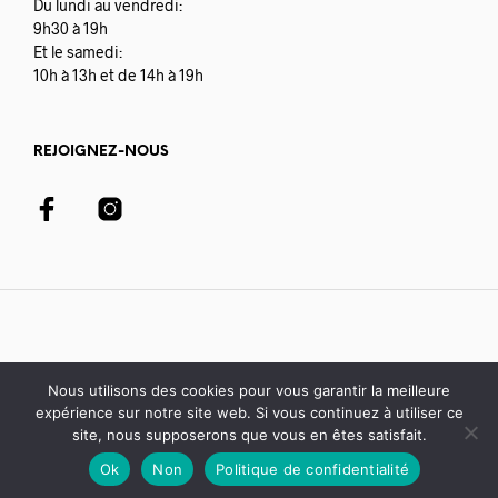
Du lundi au vendredi:
9h30 à 19h
Et le samedi:
10h à 13h et de 14h à 19h
REJOIGNEZ-NOUS
Nous utilisons des cookies pour vous garantir la meilleure
expérience sur notre site web. Si vous continuez à utiliser ce
© 2020-21 Librairie Colbert | développé avec par
Digisoft
site, nous supposerons que vous en êtes satisfait.
Ok
Non
Politique de confidentialité