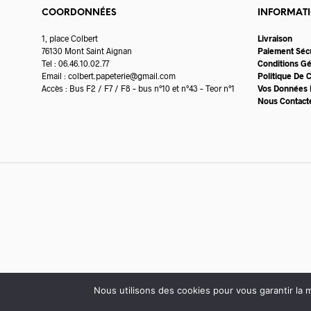
COORDONNÉES
INFORMAT
1, place Colbert
Livraison
76130 Mont Saint Aignan
Paiement Séc
Tel : 06.46.10.02.77
Conditions G
Email :
colbert.papeterie@gmail.com
Politique De C
Accès : Bus F2 / F7 / F8 – bus n°10 et n°43 – Teor n°1
Vos Données 
Nous Contact
Nous utilisons des cookies pour vous garantir la m