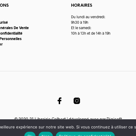
IONS
HORAIRES
Du lundi au vendredi:
urisé
9h30 à 19h
énérales De Vente
Et le samedi:
onfidentialité
10h à 13h et de 14h à 19h
Personnelles
er
© 2020-21 Librairie Colbert | développé avec par
Digisoft
eilleure expérience sur notre site web. Si vous continuez à utiliser ce