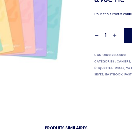
8.90
€
TTC
Pour choisir votre coul
UGS :
3020120165820
CATÉGORIES :
CAHIERS
ÉTIQUETTES :
24X32
,
96 
SEYES
,
EASYBOOK
,
PAST
PRODUITS SIMILAIRES