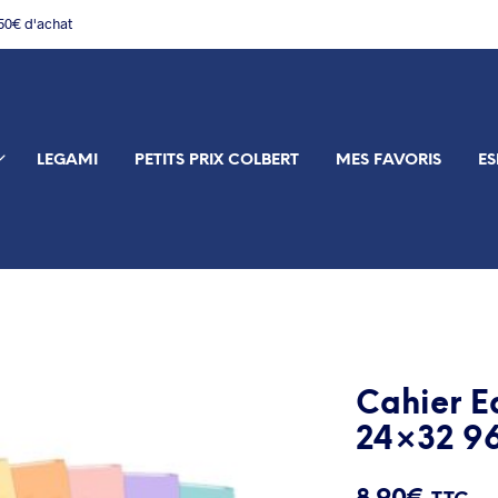
150€ d'achat
LEGAMI
PETITS PRIX COLBERT
MES FAVORIS
ES
Cahier E
24×32 96