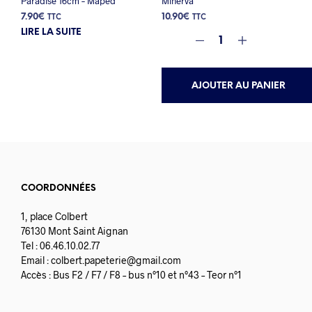
Paradise 16cm – Maped
Minerva
7.90
€
10.90
€
TTC
TTC
LIRE LA SUITE
AJOUTER AU PANIER
COORDONNÉES
1, place Colbert
76130 Mont Saint Aignan
Tel : 06.46.10.02.77
Email :
colbert.papeterie@gmail.com
Accès : Bus F2 / F7 / F8 – bus n°10 et n°43 – Teor n°1