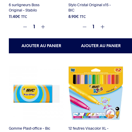
6 surligneurs Boss
Stylo Cristal Original x15 –
Original – Stabilo
BIC
11.40
€
8.90
€
TTC
TTC
AJOUTER AU PANIER
AJOUTER AU PANIER
Gomme Plast-office – Bic
12 feutres Visacolor XL –