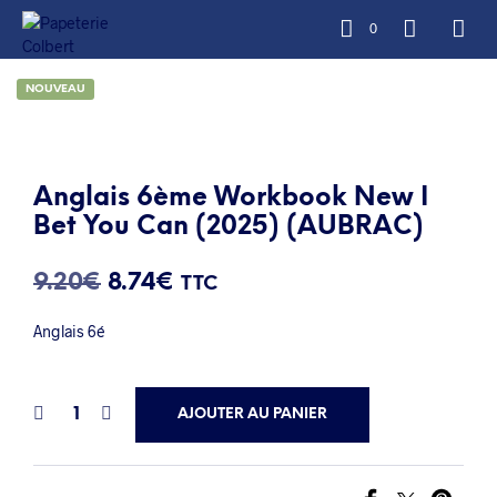
0
NOUVEAU
Anglais 6ème Workbook New I
Bet You Can (2025) (AUBRAC)
Le
Le
9.20
€
8.74
€
TTC
prix
prix
Anglais 6é
initial
actuel
était :
est :
AJOUTER AU PANIER
9.20€.
8.74€.