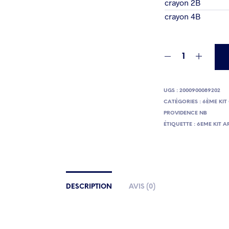
crayon 2B
crayon 4B
UGS :
2000900089202
CATÉGORIES :
6ÈME KIT
PROVIDENCE NB
ÉTIQUETTE :
6EME KIT A
DESCRIPTION
AVIS (0)