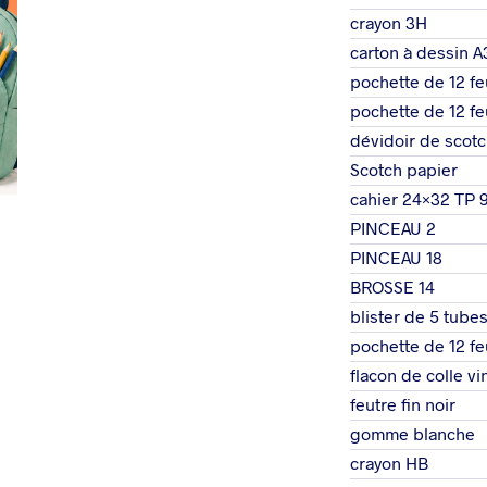
crayon 3H
carton à dessin 
pochette de 12 fe
pochette de 12 fe
dévidoir de scot
Scotch papier
cahier 24×32 TP 
PINCEAU 2
PINCEAU 18
BROSSE 14
blister de 5 tub
pochette de 12 fe
flacon de colle vi
feutre fin noir
gomme blanche
crayon HB