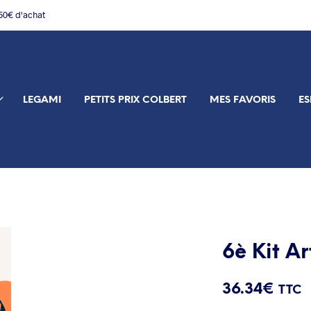
150€ d'achat
LEGAMI
PETITS PRIX COLBERT
MES FAVORIS
ES
6è Kit A
36.34
€
TTC