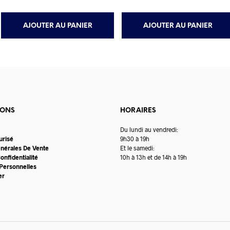
AJOUTER AU PANIER
AJOUTER AU PANIER
IONS
HORAIRES
Du lundi au vendredi:
urisé
9h30 à 19h
énérales De Vente
Et le samedi:
onfidentialité
10h à 13h et de 14h à 19h
Personnelles
er