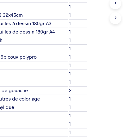
E
1
P
A3 32x45cm
1
A
N
uilles à dessin 180gr A3
1
I
uilles de dessin 180gr A4
1
E
R
ch
1
E
1
S
96p couv polypro
1
T
V
1
I
1
D
E
1
.
es de gouache
2
utres de coloriage
1
nylique
1
1
1
1