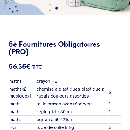
5è Fournitures Obligatoires
(PRO)
56.35
€
TTC
maths
crayon HB
1
mathsx2,
chemise à élastiques plastique à
3
musiquex1
rabats couleurs assorties
maths
taille crayon avec réservoir
1
maths
règle plate 30cm
1
maths
équerre 60° 21cm
1
HG
tube de colle 8,2gr
3