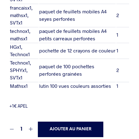
francaisx1,
paquet de feuillets mobiles A4
mathsx1,
2
seyes perforées
SVTx1
technox1,
paquet de feuillets mobiles A4
1
mathsx1
petits carreaux perforées
HGx1,
pochette de 12 crayons de couleur
1
Technox1
Technox1,
paquet de 100 pochettes
SPHYx1,
2
perforées grainées
SVTx1
Mathsx1
lutin 100 vues couleurs assorties
1
+1€ APEL
AJOUTER AU PANIER