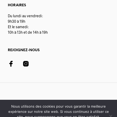
HORAIRES
Du lundi au vendredi:
9h30 à 19h
Et le samedi:
10h à 13h et de 14h à 19h
REJOIGNEZ-NOUS
Nous utilisons des cookies pour vous garantir la meilleure
expérience sur notre site web. Si vous continuez à utiliser ce
© 2020-21 Librairie Colbert | développé avec par
Digisoft
site, nous supposerons que vous en êtes satisfait.