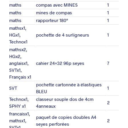
maths
compas avec MINES
1
maths
mines de compas
1
maths
rapporteur 180°
1
mathsx1,
HGx1,
pochette de 4 surligneurs
1
Technox1
mathsx2,
HGx2,
anglaisx1,
cahier 24×32 96p seyes
7
SVTx1,
Français x1
pochette cartonnée à élastiques
SVT
1
BLEU
Technox1,
classeur souple dos de 4cm
2
SPHY x1
4anneaux
francaisx1,
paquet de copies doubles A4
mathsx1,
2
seyes perforées
SVTx1