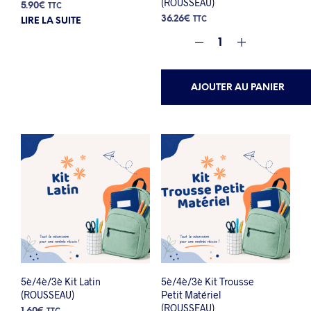
(ROUSSEAU)
5.90
€
TTC
36.26
€
TTC
LIRE LA SUITE
AJOUTER AU PANIER
5è/4è/3è Kit Latin
5è/4è/3è Kit Trousse
(ROUSSEAU)
Petit Matériel
(ROUSSEAU)