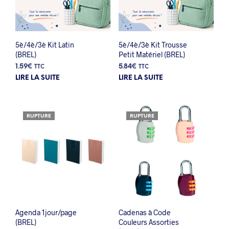
5è/4è/3è Kit Latin
5è/4è/3è Kit Trousse
(BREL)
Petit Matériel (BREL)
1.59
€
5.84
€
TTC
TTC
LIRE LA SUITE
LIRE LA SUITE
RUPTURE
RUPTURE
Agenda 1jour/page
Cadenas à Code
(BREL)
Couleurs Assorties