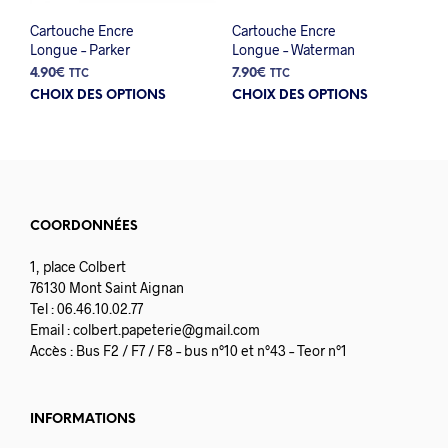
Cartouche Encre
Cartouche Encre
Longue – Parker
Longue – Waterman
4.90
€
7.90
€
TTC
TTC
Ce
Ce
CHOIX DES OPTIONS
CHOIX DES OPTIONS
produit
prod
a
a
plusieurs
plus
variations.
varia
Les
Les
options
opti
COORDONNÉES
peuvent
peuv
être
être
1, place Colbert
choisies
choi
76130 Mont Saint Aignan
sur
sur
Tel : 06.46.10.02.77
la
la
Email :
colbert.papeterie@gmail.com
page
pag
Accès : Bus F2 / F7 / F8 – bus n°10 et n°43 – Teor n°1
du
du
produit
prod
INFORMATIONS